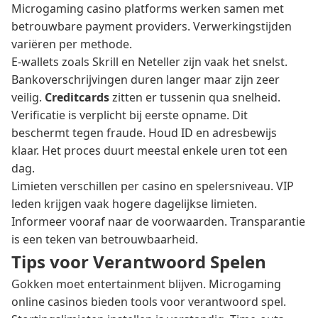
Microgaming casino platforms werken samen met
betrouwbare payment providers. Verwerkingstijden
variëren per methode.
E-wallets zoals Skrill en Neteller zijn vaak het snelst.
Bankoverschrijvingen duren langer maar zijn zeer
veilig.
Creditcards
zitten er tussenin qua snelheid.
Verificatie is verplicht bij eerste opname. Dit
beschermt tegen fraude. Houd ID en adresbewijs
klaar. Het proces duurt meestal enkele uren tot een
dag.
Limieten verschillen per casino en spelersniveau. VIP
leden krijgen vaak hogere dagelijkse limieten.
Informeer vooraf naar de voorwaarden. Transparantie
is een teken van betrouwbaarheid.
Tips voor Verantwoord Spelen
Gokken moet entertainment blijven. Microgaming
online casinos bieden tools voor verantwoord spel.