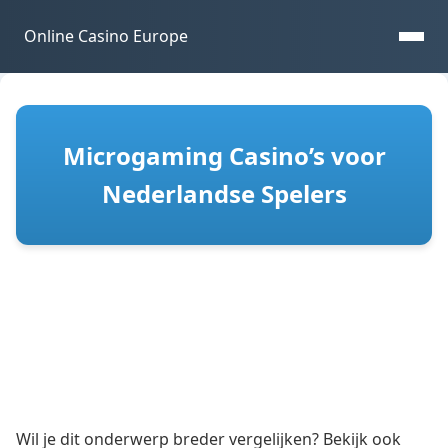
Online Casino Europe
Microgaming Casino’s voor
Nederlandse Spelers
Wil je dit onderwerp breder vergelijken? Bekijk ook