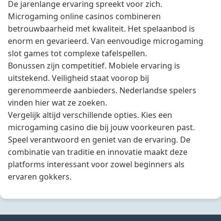
De jarenlange ervaring spreekt voor zich.
Microgaming online casinos combineren
betrouwbaarheid met kwaliteit. Het spelaanbod is
enorm en gevarieerd. Van eenvoudige microgaming
slot games tot complexe tafelspellen.
Bonussen zijn competitief. Mobiele ervaring is
uitstekend. Veiligheid staat voorop bij
gerenommeerde aanbieders. Nederlandse spelers
vinden hier wat ze zoeken.
Vergelijk altijd verschillende opties. Kies een
microgaming casino die bij jouw voorkeuren past.
Speel verantwoord en geniet van de ervaring. De
combinatie van traditie en innovatie maakt deze
platforms interessant voor zowel beginners als
ervaren gokkers.