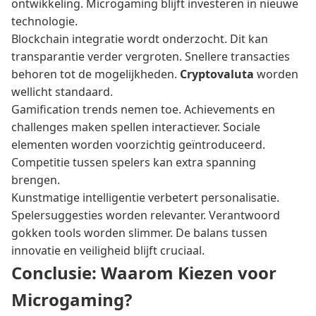
ontwikkeling. Microgaming blijft investeren in nieuwe
technologie.
Blockchain integratie wordt onderzocht. Dit kan
transparantie verder vergroten. Snellere transacties
behoren tot de mogelijkheden.
Cryptovaluta
worden
wellicht standaard.
Gamification trends nemen toe. Achievements en
challenges maken spellen interactiever. Sociale
elementen worden voorzichtig geïntroduceerd.
Competitie tussen spelers kan extra spanning
brengen.
Kunstmatige intelligentie verbetert personalisatie.
Spelersuggesties worden relevanter. Verantwoord
gokken tools worden slimmer. De balans tussen
innovatie en veiligheid blijft cruciaal.
Conclusie: Waarom Kiezen voor
Microgaming?