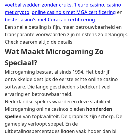
voetbal wedden zonder cruks
,
1 euro casino
,
casino
met crypto
,
online casino's met MGA certificering
en
beste casino's met Curacao certificering
.
Een snelle betaling is fijn, maar betrouwbaarheid en
transparante voorwaarden zijn minstens zo belangrijk.
Check daarom altijd de details.
Wat Maakt Microgaming Zo
Speciaal?
Microgaming bestaat al sinds 1994. Het bedrijf
ontwikkelde destijds de eerste echte online casino
software. Die lange geschiedenis betekent veel
ervaring en betrouwbaarheid.
Nederlandse spelers waarderen deze stabiliteit.
Microgaming online casinos bieden
honderden
spellen
van topkwaliteit. De graphics zijn scherp. De
gameplay verloopt soepel. En de
uitbetalingspercentages liggen vaak hoger dan bij