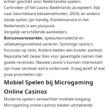
echter geschikt voor Nederlandse spelers.
Controleer of het casino Nederlands accepteert. Kijk
naar beschikbare betaalmethoden. iDEAL en andere
lokale opties zijn handig. Klantenservice in het
Nederlands is een pluspunt.
Vergelijk verschillende aanbieders.
Bonusvoorwaarden
, spelauteurselectie en
uitbetalingssnelheid variëren. Sommige casino's
focussen op slots. Andere bieden een breder aanbod.
Reputatie telt zwaar. Kies voor gevestigde namen met
goede recensies. Nieuwe casino's kunnen interessant
zijn maar vereisen extra onderzoek. Vraag jezelf af wat
jouw prioriteiten zijn.
Mobiel Spelen bij Microgaming
Online Casinos
Moderne spelers verwachten mobiele toegang.
Microgaming online casinos bieden uitstekende