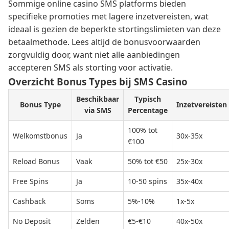
Sommige online casino SMS platforms bieden
specifieke promoties met lagere inzetvereisten, wat
ideaal is gezien de beperkte stortingslimieten van deze
betaalmethode. Lees altijd de bonusvoorwaarden
zorgvuldig door, want niet alle aanbiedingen
accepteren SMS als storting voor activatie.
Overzicht Bonus Types bij SMS Casino
Beschikbaar
Typisch
Bonus Type
Inzetvereisten
via SMS
Percentage
100% tot
Welkomstbonus
Ja
30x-35x
€100
Reload Bonus
Vaak
50% tot €50
25x-30x
Free Spins
Ja
10-50 spins
35x-40x
Cashback
Soms
5%-10%
1x-5x
No Deposit
Zelden
€5-€10
40x-50x