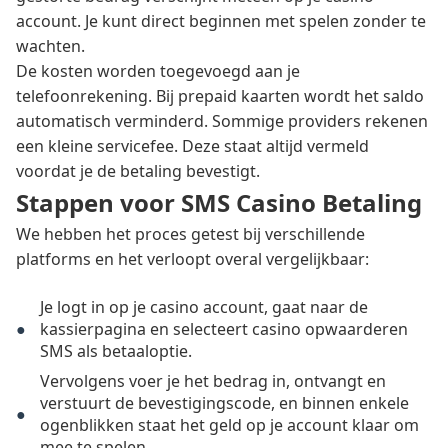
account. Je kunt direct beginnen met spelen zonder te
wachten.
De kosten worden toegevoegd aan je
telefoonrekening. Bij prepaid kaarten wordt het saldo
automatisch verminderd. Sommige providers rekenen
een kleine servicefee. Deze staat altijd vermeld
voordat je de betaling bevestigt.
Stappen voor SMS Casino Betaling
We hebben het proces getest bij verschillende
platforms en het verloopt overal vergelijkbaar:
Je logt in op je casino account, gaat naar de
kassierpagina en selecteert casino opwaarderen
SMS als betaaloptie.
Vervolgens voer je het bedrag in, ontvangt en
verstuurt de bevestigingscode, en binnen enkele
ogenblikken staat het geld op je account klaar om
mee te spelen.